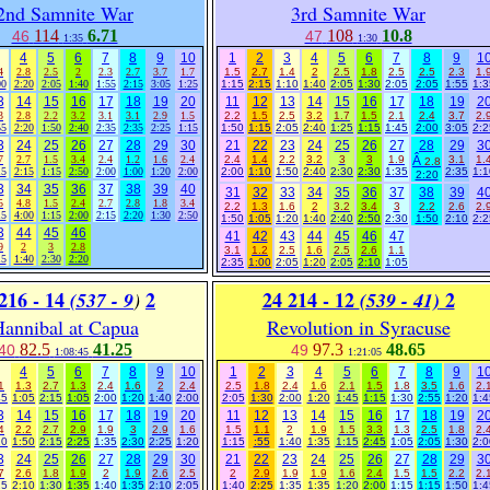
2nd Samnite War
3rd Samnite War
114
6.71
108
10.8
46
47
1:35
1:30
4
5
6
7
8
9
10
1
2
3
4
5
6
7
8
9
1
4
2.8
2.5
2
2.3
2.7
3.7
1.7
1.5
2.7
1.4
2
2.5
1.8
2.5
2.5
2.3
1.
00
2:20
2:05
1:40
1:55
2:15
3:05
1:25
1:15
2:15
1:10
1:40
2:05
1:30
2:05
2:05
1:55
1:3
3
14
15
16
17
18
19
20
11
12
13
14
15
16
17
18
19
2
3
2.8
2.2
3.2
3.1
3.1
2.9
1.5
2.2
1.5
2.5
3.2
1.7
1.5
2.1
2.4
3.7
2.
55
2:20
1:50
2:40
2:35
2:35
2:25
1:15
1:50
1:15
2:05
2:40
1:25
1:15
1:45
2:00
3:05
2:2
3
24
25
26
27
28
29
30
21
22
23
24
25
26
27
28
29
3
7
2.7
1.5
3.4
2.4
1.2
1.6
2.4
2.4
1.4
2.2
3.2
3
3
1.9
Â
3.1
1.
2.8
15
2:15
1:15
2:50
2:00
1:00
1:20
2:00
2:00
1:10
1:50
2:40
2:30
2:30
1:35
2:35
1:1
2:20
3
34
35
36
37
38
39
40
31
32
33
34
35
36
37
38
39
4
5
4.8
1.5
2.4
2.7
2.8
1.8
3.4
2.2
1.3
1.6
2
3.2
3.4
3
2.2
2.6
2.
15
4:00
1:15
2:00
2:15
2:20
1:30
2:50
1:50
1:05
1:20
1:40
2:40
2:50
2:30
1:50
2:10
2:2
3
44
45
46
41
42
43
44
45
46
47
9
2
3
2.8
3.1
1.2
2.5
1.6
2.5
2.6
1.1
15
1:40
2:30
2:20
2:35
1:00
2:05
1:20
2:05
2:10
1:05
216 - 14
2
24 214 - 12
2
(537 - 9
)
(539 - 41)
annibal at Capua
Revolution in Syracuse
82.5
41.25
97.3
48.65
40
49
1:08:45
1:21:05
4
5
6
7
8
9
10
1
2
3
4
5
6
7
8
9
1
1
1.3
2.7
1.3
2.4
1.6
2
2.4
2.5
1.8
2.4
1.6
2.1
1.5
1.8
3.5
1.6
2.
45
1:05
2:15
1:05
2:00
1:20
1:40
2:00
2:05
1:30
2:00
1:20
1:45
1:15
1:30
2:55
1:20
1:4
3
14
15
16
17
18
19
20
11
12
13
14
15
16
17
18
19
2
4
2.2
2.7
2.9
1.9
3
2.9
1.6
1.5
1.1
2
1.9
1.5
3.3
1.3
2.5
1.8
2.
10
1:50
2:15
2:25
1:35
2:30
2:25
1:20
1:15
:55
1:40
1:35
1:15
2:45
1:05
2:05
1:30
2:0
3
24
25
26
27
28
29
30
21
22
23
24
25
26
27
28
29
3
7
2.6
1.8
1.9
2
1.9
2.6
2.5
2
2.9
1.9
1.9
1.6
2.4
1.5
1.5
2.2
2.
25
2:10
1:30
1:35
1:40
1:35
2:10
2:05
1:40
2:25
1:35
1:35
1:20
2:00
1:15
1:15
1:50
1:4