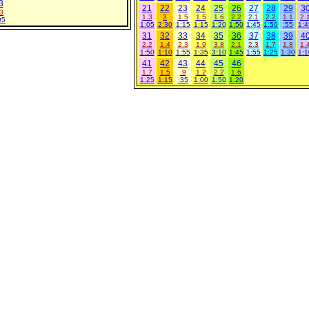
3
21
22
23
24
25
26
27
28
29
3
3
1.3
3
1.5
1.5
1.6
2.2
2.1
2.2
1.1
2.
05
1:05
2:30
1:15
1:15
1:20
1:50
1:45
1:50
:55
1:4
31
32
33
34
35
36
37
38
39
4
2.2
1.4
2.3
1.9
3.8
2.1
2.3
1.7
1.8
1.
1:50
1:10
1:55
1:35
3:10
1:45
1:55
1:25
1:30
1:1
41
42
43
44
45
46
1.7
1.5
.9
1.2
2.2
1.6
1:25
1:15
:35
1:00
1:50
1:20