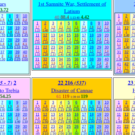
ars
1st Samnite War, Settlement of
3.72
Latium
7
8
9
10
1
2
3
88.4
4.42
40
1:13:40
1.5
1.5
1.5
2.2
2
2.5
2.
1
2
3
4
5
6
7
8
9
10
1:15
1:15
1:15
1:50
1:40
2:05
2:
1.7
2
1.9
2.5
3.1
1.6
3.4
2.8
2.2
2.2
17
18
19
20
11
12
1
1:25
1:40
1:35
2:05
2:35
1:20
2:50
2:20
1:50
1:50
2.3
1.8
2.1
2.1
2.6
2
2.
11
12
13
14
15
16
17
18
19
20
1:55
1:30
1:45
1:45
2:10
1:40
1:
2.5
2.6
2.9
1.8
1.4
2.2
1.5
2.1
2.4
2.1
27
28
29
30
21
22
2
2:05
2:10
2:25
1:30
1:10
1:50
1:15
1:45
2:00
1:45
1.8
1.9
1.4
4.1
1.1
2
2.
21
22
23
24
25
26
27
28
29
30
1:30
1:35
1:10
3:25
:55
1:40
2:
1.5
1.6
2.7
3.3
2.1
1.6
1.9
1.5
2.2
2.4
37
38
39
40
31
32
3
1:15
1:20
2:15
2:45
1:45
1:20
1:35
1:15
1:50
2:00
3
2.1
2.9
3.6
3
1.9
1.
31
32
33
34
35
36
37
38
39
40
2:30
1:45
2:25
3:00
2:30
1:35
1:
1.9
2.9
3.8
1.8
2.1
2.1
1.8
3
2.4
.8
41
42
4
1:35
2:25
3:10
1:30
1:45
1:45
1:30
2:30
2:00
:40
3.3
1.7
3.
2:45
1:25
3:
2
22
216
23
5 - 7
)
(537)
o Trebia
Disaster of Cannae
H
54.25
119
119
61
1:39:10
7
8
9
10
1
2
3
4
5
6
7
8
9
10
1
2
3
1.3
1.9
.8
3.1
3.5
1.8
2.9
1.5
1.8
1.9
2.3
1.3
2.1
2.2
1.6
1.8
2.
1:05
1:35
:40
2:35
2:55
1:30
2:25
1:15
1:30
1:35
1:55
1:05
1:45
1:50
1:20
1:30
1:
17
18
19
20
11
12
13
14
15
16
17
18
19
20
11
12
1
1.4
2.3
2
1.4
1.6
2.2
1.8
2.9
2.1
1.3
1.2
1.2
2.5
1.5
2
2.8
1.
1:10
1:55
1:40
1:10
1:20
1:50
1:30
2:25
1:45
1:05
1:00
1:00
2:05
1:15
1:40
2:20
1:
27
28
29
30
21
22
23
24
25
26
27
28
29
30
21
22
2
1.4
2.2
1.4
1.9
.9
3.8
1.8
2.4
3
1
1.6
2.1
1.9
2.1
1.3
2
1.
1:10
1:50
1:10
1:35
:45
3:10
1:30
2:00
2:30
:50
1:20
1:45
1:35
1:45
1:05
1:40
1: