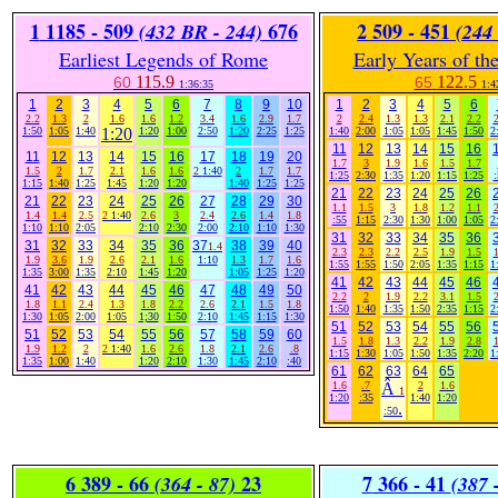
1
1185 - 509
676
2
509 - 451
(432 BR - 244)
(244 
Earliest Legends of Rome
Early Years of th
115.9
122.5
60
65
1:36:35
1:4
1
2
3
4
5
6
7
8
9
10
1
2
3
4
5
6
2.2
1.3
2
1.6
1.6
1.2
3.4
1.6
2.9
1.7
2
2.4
1.3
1.3
2.1
2.2
2
1:50
1:05
1:40
1:20
1:20
1:00
2:50
1:20
2:25
1:25
1:40
2:00
1:05
1:05
1:45
1:50
2
11
12
13
14
15
16
11
12
13
14
15
16
17
18
19
20
1.7
3
1.9
1.6
1.5
1.7
1.5
2
1.7
2.1
1.6
1.6
2
1:40
2
1.7
1.7
1:25
2:30
1:35
1:20
1:15
1:25
:
1:15
1:40
1:25
1:45
1:20
1:20
1:40
1:25
1:25
21
22
23
24
25
26
21
22
23
24
25
26
27
28
29
30
1.1
1.5
3
1.8
1.2
1.1
2
1.4
1.4
2.5
2
1:40
2.6
3
2.4
2.6
1.4
1.8
:55
1:15
2:30
1:30
1:00
1:05
2
1:10
1:10
2:05
2:10
2:30
2:00
2:10
1:10
1:30
31
32
33
34
35
36
31
32
33
34
35
36
37
38
39
40
1.4
2.3
2.3
2.2
2.5
1.9
1.5
1
1.9
3.6
1.9
2.6
2.1
1.6
1:10
1.3
1.7
1.6
1:55
1:55
1:50
2:05
1:35
1:15
1
1:35
3:00
1:35
2:10
1:45
1:20
1:05
1:25
1:20
41
42
43
44
45
46
41
42
43
44
45
46
47
48
49
50
2.2
2
1.9
2.2
3.1
1.5
2
1.8
1.1
2.4
1.3
1.8
2.2
2.6
2.1
1.5
1.8
1:50
1:40
1:35
1:50
2:35
1:15
2
1:30
1:05
2:00
1:05
1;30
1:50
2:10
1:45
1:15
1:30
51
52
53
54
55
56
51
52
53
54
55
56
57
58
59
60
1.5
1.8
1.3
2.2
1.9
2.8
1
1.9
1.2
2
2
1:40
1.6
2.6
1.8
2.1
2.6
.8
1:15
1:30
1:05
1:50
1:35
2:20
1
1:35
1:00
1:40
1:20
2:10
1:30
1:45
2:10
:40
61
62
63
64
65
1.6
.7
Â
2
1.6
1
1:20
:35
1:40
1:20
.
:50
6 389 - 66
23
7
366 - 41
(364 - 87)
(387 