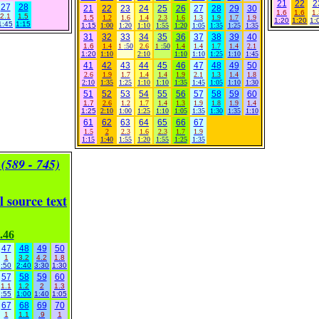
21
22
2
27
28
21
22
23
24
25
26
27
28
29
30
1.6
1.6
1.
2.1
1.5
1.5
1.2
1.6
1.4
2.3
1.6
1.3
1.9
1.7
1.9
1:20
1:20
1:
1:45
1:15
1:15
1:00
1:20
1:10
1:55
1:20
1:05
1:35
1:25
1:35
31
32
33
34
35
36
37
38
39
40
1.6
1.4
1
:50
2.6
1
:50
1.4
1.4
1.7
1.4
2.1
1:20
1:10
2:10
1:10
1:10
1:25
1:10
1:45
41
42
43
44
45
46
47
48
49
50
2.6
1.9
1.7
1.4
1.4
1.9
2.1
1.3
1.4
1.8
2:10
1:35
1:25
1:10
1:10
1:35
1:45
1:05
1:10
1:30
51
52
53
54
55
56
57
58
59
60
1.7
2.6
1.2
1.7
1.4
1.3
1.9
1.8
1.9
1.4
1:25
2:10
1:00
1:25
1:10
1:05
1:35
1:30
1:35
1:10
61
62
63
64
65
66
67
1.5
2
2.3
1.6
2.3
1.7
1.9
1:15
1:40
1:55
1:20
1:55
1:25
1:35
(589 - 745)
l source text
.46
47
48
49
50
1
3.2
4.2
1.8
:50
2:40
3:30
1:30
57
58
59
60
1.1
1.2
2
1.3
:55
1:00
1:40
1:05
67
68
69
70
1
1.1
.9
1