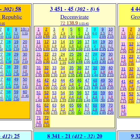
58
3
451 - 45
6
4
4
- 302)
(302 - 8)
e Republic
Decemvirate
Gro
138.9
72
2:05
1:55:45
7
8
9
10
1
2
3
4
5
6
7
8
9
10
1
2
3
2.3
.4
1.5
1.5
1:55
1.6
2.3
.5
1.9
3
2
1.6
0
0
2.5
2.7
1.3
3.1
2.
:00
1:15
1:15
1:20
1:55
:25
1:35
2:30
1:40
1:20
2:05
2:15
1:05
2:35
2:
17
18
19
20
11
12
13
14
15
16
17
18
19
20
11
12
1
1
1.9
1.4
1.9
2.3
1.6
1.9
1.2
1.8
1.2
2.6
2
3.1
1.7
1.2
1.9
2.
50
1:35
1:10
1:35
1:55
1:20
1:35
1:00
1:30
1:00
2:10
1:40
2:35
1:25
1:00
1:35
2:
27
28
29
30
21
22
23
24
25
26
27
28
29
30
21
22
2
.9
1.8
2.2
2.6
1.7
1.8
1.5
Â
1.6
2.3
1.2
2.1
1.8
1.4
1.9
1.6
1.3
1
:
:25
1:30
1:50
2:10
1:25
1:30
1:15
1:20
1:55
1:00
1:45
1:30
1:10
1:35
1:20
1:05
37
38
39
40
31
32
33
34
35
36
37
38
39
40
31
32
3
.5
1.5
1.8
2.8
1.9
1.2
1.8
1.4
1.9
2.1
1.4
3
1.9
2.6
1.4
2.5
2.
:15
1:15
1:30
2:20
1:35
1:00
1:30
1:10
1:35
1:45
1:10
2:40
1:35
2:10
1:10
2:05
1:
47
48
49
50
41
42
43
44
45
46
47
48
49
50
41
42
4
.6
2.1
2.2
2.1
2.1
1.2
1.2
2.4
1.8
2
1.7
1.8
1.4
3.1
2.1
1.4
2.
:10
1:45
1:50
1:45
1:45
1:00
1:00
2:00
1:30
1:40
1:25
1:30
1:10
2:35
1:45
1:10
2:
57
58
59
60
51
52
53
54
55
56
57
58
59
60
51
52
5
.1
1.3
2.2
.9
:45
2
1.8
1.6
2.3
2.4
2.8
2
2.4
1
1.9
1.5
1.3
2.
:05
1:05
1:50
1:40
1:30
1:20
1:55
2:00
2:20
1:40
2:00
:50
1:35
1:15
1:05
1:
61
62
63
64
65
66
67
68
69
70
61
2.3
1.8
2.3
2.2
1.8
1
2.5
2.9
2.1
2.8
1.8
1:55
1:30
1:55
1:50
1:30
:50
2:05
2:25
1:45
2:20
1:30
71
72
1.6
1.4
1:20
1:10
25
8
341 - 21
20
9
32
- 412)
(412 - 32)