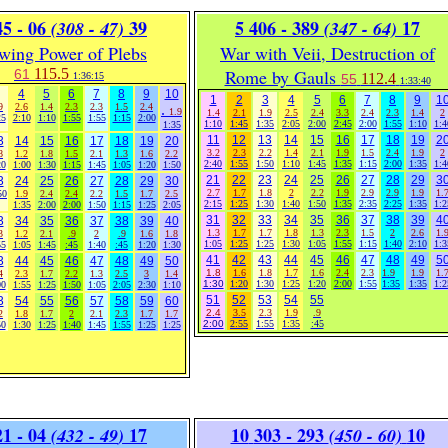
45 - 06
39
5
406 - 389
17
(308 - 47)
(347 - 64)
wing Power of Plebs
War with Veii, Destruction of
115.5
Rome by Gauls
61
1:36:15
112.4
55
1:33:40
4
5
6
7
8
9
10
1
2
3
4
5
6
7
8
9
1
9
2.6
1.4
2.3
2.3
1.5
2.4
.
1.9
1.4
2.1
1.9
2.5
2.4
3.3
2.4
2.3
1.4
2
25
2:10
1:10
1:55
1:55
1:15
2:00
1:10
1:45
1:35
2:05
2:00
2:45
2:00
1:55
1:10
1:4
1:35
11
12
13
14
15
16
17
18
19
2
3
14
15
16
17
18
19
20
3.2
2.3
2.2
1.4
2.1
1.9
1.5
2.4
1.9
2
8
1.2
1.8
1.5
2.1
1.3
1.6
2.2
2:40
1:55
1:50
1:10
1:45
1:35
1:15
2:00
1:35
1:4
20
1:00
1:30
1:15
1:45
1:05
1:20
1:50
21
22
23
24
25
26
27
28
29
3
3
24
25
26
27
28
29
30
2.7
1.7
1.8
2
2.2
1.9
2.9
2.9
1.9
1.
50
1.9
2.4
2.4
2.2
1.5
1.7
2.5
2:15
1:25
1:30
1:40
1:50
1:35
2:35
2:25
1:35
1:2
1:35
2:00
2:00
1:50
1:15
1:25
2:05
31
32
33
34
35
36
37
38
39
4
3
34
35
36
37
38
39
40
1.3
1.7
1.7
1.8
1.3
2.3
1.5
2
2.6
1.
3
1.2
2.1
.9
2
.9
1.6
1.8
1:05
1:25
1:25
1:30
1:05
1:55
1:15
1:40
2:10
1:3
55
1:05
1:45
:45
1:40
:45
1:20
1:30
41
42
43
44
45
46
47
48
49
5
3
44
45
46
47
48
49
50
1.8
1.6
1.8
1.7
1.6
2.4
2.3
1.9
1.9
1.
4
2.3
1.7
2.2
1.3
2.5
3
1.4
1:30
1:20
1:30
1:25
1:20
2:00
1:55
1:35
1:35
1:2
00
1:55
1:25
1:50
1:05
2:05
2:30
1:10
51
52
53
54
55
3
54
55
56
57
58
59
60
2.4
3.5
2.3
1.9
.9
2
1.8
1.7
2
2.1
2.3
1.7
1.7
2:00
2:55
1:55
1:35
:45
50
1:30
1:25
1:40
1:45
1:55
1:25
1:25
1 - 04
17
10
303 - 293
10
(432 - 49
)
(450 - 60)