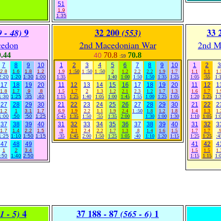
51
1.9
1:35
9
32 200
33 
9 - 48)
(553)
edon
2nd Macedonian War
2nd M
.44
70.8
70.8
40
:59
7
8
9
10
1
2
3
4
5
6
7
8
9
10
1
2
3
2.8
1.6
1.8
1.2
1.9
1
:50
1
:50
1
:50
2
1.2
2.2
2.2
1.9
1.7
1.1
1.1
1.
2:20
1:20
1:30
1:00
1:35
1:40
1:00
1:50
1:50
1:35
1:25
1:05
:55
1:
17
18
19
20
11
12
13
14
15
16
17
18
19
20
11
12
1
1.8
1.7
.9
.8
1.5
1.7
2
1.3
1.2
2.1
2.3
1.2
1.7
1.3
1.6
1.7
1.
1:30
1:25
:35
:40
1:15
1:25
1:40
1:05
1:00
1:45
1:55
1:00
1:25
1:05
1:20
1:25
1:
27
28
29
30
21
22
23
24
25
26
27
28
29
30
21
22
2
1.2
1
3.1
1.7
6.9
1.9
2.2
1.1
1.9
2.4
1
:50
1.8
1.2
1.8
1.4
1.3
1.
1:00
:50
:50
1:25
5:45
1:35
1:50
:55
1:35
2:00
1:30
1:00
1:30
1:10
1:05
1:
37
38
39
40
31
32
33
34
35
36
37
38
39
40
31
32
3
1.7
1.4
2.2
1.5
.9
2.1
2.4
2.2
1.7
1.3
.8
1.4
1.6
1.5
1.7
1.7
.
1:25
1:10
1:50
1:15
:35
1:45
2:00
1:50
1:25
1:05
:40
1:10
1:20
1:15
1:25
1:25
:4
47
48
49
41
42
4
1
2
3.4
1.5
1.5
1.
:50
1:40
2:50
1:15
1:15
1:
4
37 188 - 87
1
1 - 5)
(565 - 6)