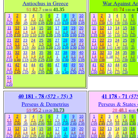
Antiochus in Greece
War Against An
82.7
41.35
74
51
45
1:08:55
1:01:40
1
2
3
4
5
6
7
8
9
10
1
2
3
4
5
6
1.7
1
.9
1.2
2.1
1.6
1.4
1.4
1.2
2.1
1.5
2.2
1.9
1.2
1.3
1.5
1:25
:50
:45
1:00
1:45
1:20
1:10
1:10
1:00
1:45
1:15
1:50
1:35
1:00
1:05
1:15
11
12
13
14
15
16
17
18
19
20
11
12
13
14
15
16
1.9
2.6
1.6
1.4
1.6
1.9
1.3
1.3
1.2
1.7
1.9
1.6
1.1
2.3
1.7
1.7
1:35
2:10
1:20
1:10
1:20
1:35
1:05
1:05
1:00
1:25
1:35
1:20
:55
1:55
1:25
1:25
21
22
23
24
25
26
27
28
29
30
21
22
23
24
25
26
1.5
1.1
1.5
1
1.5
1.6
1.6
1.9
1.8
2.2
1.4
1.8
1.5
2
1.3
.7
1:15
:55
1:15
:50
1:15
1:20
1:20
1:35
1:30
1:50
1:10
1:30
1:15
1:40
1:05
:25
31
32
33
34
35
36
37
38
39
40
31
32
33
34
35
36
2.6
2
1.5
1.9
2.9
1.4
1
1.8
1.1
1.3
1.8
1.2
1
:50
1.7
2.4
1.3
2:10
1:40
1:15
1:35
2:25
2:10
:50
1:30
:55
1:05
1:30
1:00
1:25
2:00
1:05
41
42
43
44
45
46
47
48
49
50
41
42
43
44
45
1.4
2.1
1.3
1
1.3
1.8
1
2
2.2
1.5
1.2
1.3
2.1
1.7
1.6
1:10
1:45
1:05
:50
1:05
1:30
:50
1:40
1:50
1:15
1:00
1:05
1:45
1:25
1:20
51
1.6
1:20
40 181 - 78
3
41
178 - 71
(572 - 75)
(57
Perseus & Demetrius
Perseus & States
95.2
31.73
48.1
59
28
1:19:20
40:05
1
2
3
4
5
6
7
8
9
10
1
2
3
4
5
6
1.1
1.2
.9
2.1
2.4
1.1
1.3
3.1
2.8
1.9
1.3
2.1
1.9
1.1
1.6
1.8
:55
1:00
:35
1:45
2:00
:55
1:05
2:35
2:40
1:35
1:05
1:45
1:35
:55
1:20
1:30
11
12
13
14
15
16
17
18
19
20
11
12
13
14
15
16
1.7
3.3
1.6
1.9
3.2
1.8
1.2
1
1.4
1.2
1.2
1.3
.6
.9
1.8
1.6
1:25
2:45
1:20
1:35
2:40
1:30
1:00
:50
1:10
1:00
1:00
1:05
:30
:45
1:30
1:20