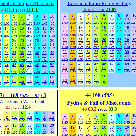
ment of Scipio Africanus
Bacchanalia in Rome & Italy
111.1
21.87
56
111.1
60
95.6
1:19:40
1:32:35
1
2
3
4
5
6
7
8
9
1
4
5
6
7
8
9
10
1.2
1.6
.8
2
2.5
1.4
1.4
1.3
1.5
1.
8
1.3
1.7
1.4
2.3
1.7
2.1
1
1:00
1:20
:40
1:40
2:05
1:10
1:10
1:05
1:15
1:1
30
1:05
1:25
1:10
1:55
1:25
1:45
:50
11
12
13
14
15
16
17
18
19
2
3
14
15
16
17
18
19
20
1.3
1.3
2.2
1.8
2.4
2.7
1.3
1.6
1.4
1.
9
1.8
2.1
2.4
3.2
2.4
.9
1.7
1:05
1:05
1:50
1:30
2:00
2:15
1:05
1:20
1:10
1:0
35
1:30
1:45
2:00
2:40
2:00
:45
1:25
21
22
23
24
25
26
27
28
29
3
3
24
25
26
27
28
29
30
1.4
1.6
1.7
1.8
2.5
1.9
1.7
2.5
1.4
1.
8
1.6
2.5
1.3
1.3
1.6
1.6
1.3
1:10
1:20
1:25
1:30
2:05
1:35
1:25
2:05
1:10
1:3
30
1:20
2:05
1:05
1:05
1:20
1:20
1:05
31
32
33
34
35
36
37
38
39
4
3
34
35
36
37
38
39
40
2.5
2
1.3
1.6
1.4
2.7
3.3
1.5
2.5
1.
8
1.4
1.5
1.6
1.9
2.8
2.2
2.5
2:05
1:40
1:05
1:20
1:10
2:15
2:45
1:15
2:05
1:3
30
1:10
1:15
1:20
1:35
2:20
1:50
2:05
41
42
43
44
45
46
47
48
49
5
3
44
45
46
47
48
49
50
1.5
1.9
1.1
1.6
1
1.3
2
.9
2.1
1.
1.4
2
2.3
2.2
3
2
2
1:15
1:35
:55
1:20
:50
1:05
1:40
:45
1:45
1:2
40
1:10
1:40
1:55
1:50
2:40
1:40
1:40
51
52
53
54
55
56
3
54
55
56
57
58
59
60
1.9
1.4
2.1
1.9
1.2
1
8
1.5
1.9
2.4
1.1
1.9
1.6
1.4
1:35
1:10
1:45
1:35
1:00
:50
30
1:15
1:35
2:00
:55
1:35
1:20
1:10
44 168
71 - 168
3
(585)
(582 - 85)
Pydna & Fall of Macedonia
Macedonian War - Cont.
12.4
23
37.2
31
83.3
83.3
46
1:09:25
3
4
5
6
7
8
9
10
1
2
3
4
5
6
7
8
9
1
1
2
1.7
2.2
1.8
1.5
1
1.6
1.7
1.4
1.4
1.9
2.2
2.5
2
1.3
2.1
1.
0
1:40
1:25
1:50
1:30
1:15
:50
1:20
1:25
1:10
1:10
1:35
1:50
2:05
1:40
1:05
1:45
1:2
3
14
15
16
17
18
19
20
11
12
13
14
15
16
17
18
19
2
5
1.8
1.3
2.6
1.3
2.3
2
.8
1.7
1.4
2
2
1.2
2
1.3
1.5
2
1.
15
1:30
1:05
2:10
1:05
1:55
:20
:40
1:25
1:10
1:40
1:40
1:00
1:40
1:05
1:15
1:40
1:0