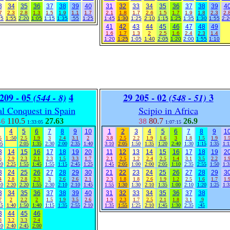
3
34
35
36
37
38
39
40
31
32
33
34
35
36
37
38
39
4
7
2.3
2.8
1.3
1.5
1.9
1.1
1.7
2.1
1.8
1.7
2.6
1.5
1.7
1.9
1.8
2.3
2.
25
1:55
2:20
1:05
1:15
1:35
:55
1:25
1:45
1:30
1:25
2:10
1:15
1:25
1:35
1:30
1:55
2:2
41
42
43
44
45
46
47
48
49
1.6
1.7
1.3
2
2.5
1.6
2.4
2.3
1.4
1:20
1:25
1:05
1:40
2:05
1:20
2:00
1:55
1:10
209 - 05
4
29 205 - 02
3
(544 - 8)
(548 - 51)
al Conquest in Spain
Scipio in Africa
110.5
27.63
80.7
26.9
46
38
1:33:05
1:07:15
4
5
6
7
8
9
10
1
2
3
4
5
6
7
8
9
1
5
1
:50
2.5
1.9
3
2.4
3.1
2
3.8
2.5
2.2
1.9
1.6
3
1.8
1.5
1.9
1.
05
2:05
1:35
2:30
2:00
2:35
1:40
3:10
2:05
1:50
1:35
1:20
2:40
1:30
1:15
1:35
1:1
3
14
15
16
17
18
19
20
11
12
13
14
15
16
17
18
19
2
6
2.9
2.3
2.1
2.3
1.5
3.3
1.7
2.1
2.5
1.2
2.4
2.5
1.4
3.1
3.5
2.2
1.
20
2:25
1:55
1:45
1:55
1:15
2:45
1:25
1:45
2:05
1:00
2:00
2:05
1:10
2:35
2:55
1:50
1:3
3
24
25
26
27
28
29
30
21
22
23
24
25
26
27
28
29
3
4
2.8
2.8
2.3
3
2.6
2.6
2.1
2.3
1.8
1.8
2.6
1.9
1.2
2.5
1.6
1.7
1.
10
2:20
2:20
1:55
2:30
2:10
2:10
1:45
1:55
1:30
1:30
2:10
1:35
1:00
2:10
1:20
1:25
1:3
3
34
35
36
37
38
39
40
31
32
33
34
35
36
37
38
7
2
2.2
2
1.5
1.9
3.5
2.6
1.9
2.3
1.7
2.5
2.1
1.8
3.1
.9
15
1:40
1:50
1:40
1:15
1:35
2:55
2:10
1:35
1:55
1:25
2:10
1:45
1:30
2:35
:45
3
44
45
46
8
3.2
3.3
2.4
10
2:40
2:45
2:00