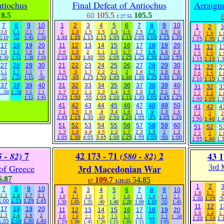
tiochus
Final Defeat of Antiochus
Arraign
18.5
105.5
105.5
60
1:27:55
7
8
9
10
1
2
3
4
5
6
7
8
9
10
1
2
3
3.8
1.1
2.1
2.2
2
1.9
1.5
1.5
1.3
1.5
2.5
1.2
1.5
1.9
1.7
1.9
1.
3:10
:55
1:45
1:50
1:40
1:35
1:15
1:15
1:05
1:15
2:05
1:00
1:15
1:35
1:25
1:35
1:
17
18
19
20
11
12
13
14
15
16
17
18
19
20
11
12
1
1.8
1.5
1.8
1.4
2.6
1.8
2
1.1
1.3
1.7
1.7
1.8
1.4
2.3
1.5
1.5
1.
1:30
1:15
1:30
1:10
2:10
1:30
1:40
:55
1:05
1:25
1:25
1:30
1:10
1:55
1:15
1:15
1:
27
28
29
30
21
22
23
24
25
26
27
28
29
30
21
22
2
1.1
1.7
1.5
1
1.5
.9
1.7
2.2
2.1
2
1.8
1.7
1.8
1.8
2.6
1.5
1.
:55
1:25
1:15
:50
1:15
:45
1:25
1:50
1:45
1:40
1:30
1:25
1:30
1:30
2:10
1:15
1:
37
38
39
40
31
32
33
34
35
36
37
38
39
40
31
32
3
1
:50
1
:50
1.5
2.1
1.7
2.2
1.1
1.3
1.4
1.5
1.8
1.3
2.1
1.7
1.2
1.3
1.
1:15
1:45
1:25
1:50
:55
1:05
1:10
1:15
1:30
1:05
1:45
1:25
1:00
1:05
1:
41
42
43
44
45
46
47
48
49
50
41
42
4
2.1
1.5
1.8
.8
3.4
1.6
1.1
.9
1.3
1.6
2.2
2
2
1:45
1:15
1:30
:40
2:50
1:20
1:05
:35
1:05
1:20
1:50
1:40
1:
51
52
53
54
55
56
57
58
59
60
51
52
5
1.3
1.8
4.9
4.5
1.2
1.7
2.3
1.3
1
1.2
2.3
2
1.
1:05
1:30
4:05
3:45
1:00
1:25
1:55
1:05
:50
1:00
1:55
1:40
1:
7
42 173 - 71
2
5 - 82)
(580 - 82)
43 1
 of Greece
3rd Macedonian War
3rd 
6.87
109.7
54.85
67
1:31:25
1
2
7
8
9
10
1
2
3
4
5
6
7
8
9
10
1.8
1.7
1.2
1.9
1.7
2.1
1.8
1.1
1.9
.8
2
1.6
1.2
1.4
1.1
2.1
1:30
1:25
:5
1:00
1:35
1:25
1:45
1:30
1:05
1:35
:40
1:40
1:20
1:00
1:10
:55
1:45
11
12
1
17
18
19
20
11
12
13
14
15
16
17
18
19
20
1.6
1.4
1.
1.3
2.4
1.8
2
1.6
1.8
2.1
1.6
1.5
1.3
1.5
1.1
1.3
1
:50
1:20
1:10
1:
1:05
2:00
1:30
1:40
1:20
1:30
1:45
1:20
1:15
1:05
1:15
:55
1:05