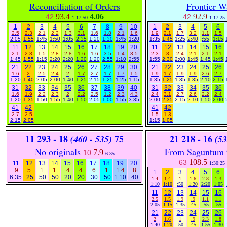
Reconciliation of Orders
Frontier W
93.4
4.06
92.9
42
42
1:17:50
1:17:25
1
2
3
4
5
6
7
8
9
10
1
2
3
4
5
6
2.5
2.3
2.1
2.2
1.3
3.1
1.6
1.8
2.1
1.6
1.9
2.1
1.7
3.2
1.1
1.5
2:05
1:55
1:45
1:50
1:05
2:35
1:20
1:30
1:45
1:20
1:35
1:45
1:25
2:40
:55
1:15
11
12
13
14
15
16
17
18
19
20
11
12
13
14
15
16
2.1
2.3
1.5
2.8
2.8
1.6
1.6
3.5
1.4
3.5
2.3
3
2.4
2.1
2.1
2.1
1:45
1:55
1:15
2:20
2:20
1:20
1:20
2:55
1:10
2:55
1:55
2:30
2:00
1:45
1:45
1:45
21
22
23
24
25
26
27
28
29
30
21
22
23
24
25
26
1.6
2
2.5
2.4
2
1.7
2.7
1.7
1.7
1.5
1.9
1.7
1.9
1.9
2.6
2.7
1:20
1:40
2:05
2:00
1:40
1:25
2:15
1:25
1:25
1:15
1:35
1:25
1:35
1:35
2:10
2:15
31
32
33
34
35
36
37
38
39
40
31
32
33
34
35
36
1.6
1.9
2.2
2.3
2
2.2
2.5
1.2
2.3
4.3
2.4
3.1
2.7
2.6
2.2
2.4
1:20
1:35
1:50
1:55
1:40
1:50
2:05
1:00
1:55
3:35
2:00
2:35
2:15
2:10
1:50
2:00
41
42
41
42
2.7
2.5
1.5
1.3
2:15
2:05
1:15
1:05
11
293 - 18
75
21
218 - 16
(460 - 535)
(53
No originals
From Saguntum t
7.9
10
6:35
108.5
63
11
12
13
14
15
16
17
18
19
20
1:30:25
.9
5
1
1
.4
.4
.6
1
1.4
.8
1
2
3
4
5
6
6:35
:25
:50
:50
:20
:20
:30
:50
1:10
:40
1.4
1.4
1
1.6
2.8
1.3
1:10
1:10
:50
1:20
2:20
1:05
11
12
13
14
15
16
2.5
1.5
1.9
.9
1.1
1.1
2:05
1:15
1:35
:45
:55
:55
21
22
23
24
25
26
2
1.6
1
.9
2.3
1.8
1:40
1:20
:50
:45
1:55
1:30