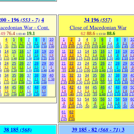
200 - 196
4
34
196
(553 - 7)
(557)
acedonian War - Cont.
Close of Macedonian War
76.4
19.1
88.6
88.6
49
62
1:03:40
1:13:50
4
5
6
7
8
9
10
1
2
3
4
5
6
7
8
9
1
5
.7
1.7
1.7
1.9
2.2
1.4
1.2
1.3
2.5
1.6
3.5
2.5
3
2.4
.9
2.1
.9
15
:35
1:25
1:25
1:35
1:50
1:10
1:00
1:05
2:05
1:20
2:55
2:05
2:40
2:00
:35
1:45
:3
3
14
15
16
17
18
19
20
11
12
13
14
15
16
17
18
19
2
9
1.5
2
1.5
1.8
2.6
1.7
1.9
1.2
1.2
1.5
1.7
1.4
1.6
1.6
.8
1.4
1.
35
1:15
1:40
1:15
1:30
2:10
1:25
1:35
1:00
1:00
1:15
1:25
1:10
1:20
1:20
:40
1:10
1:0
3
24
25
26
27
28
29
30
21
22
23
24
25
26
27
28
29
3
2
1.2
1.6
1.1
1.4
2.5
2
2
1.1
1.8
1.4
1.2
1.6
2
1.6
2
1.8
.9
00
1:00
1:20
:55
1:10
2:05
1:40
1:40
:55
1:30
1:10
1:00
1:20
1:40
1:20
1:40
1:30
:3
3
34
35
36
37
38
39
40
31
32
33
34
35
36
37
38
39
4
9
1.5
1.4
2.2
1.7
2.1
1.2
1
:50
3.1
3.1
1.8
1.4
1.8
1.1
1.1
1.4
1.8
1.
5
1:15
1:10
1:50
1:25
1:45
1:00
2:35
2:35
1:30
1:10
1:30
:55
:55
1:10
1:30
:5
3
44
45
46
47
48
49
41
42
43
44
45
46
47
48
49
5
3
1.6
1.2
1.4
1.6
1.6
1.1
1.6
.8
1.3
1.4
1.1
2
1.4
1.4
1.8
1.
05
1:20
1:00
1:10
1:20
1:20
:55
1:20
:40
1:05
1:10
:55
1:40
1:10
1:10
1:30
1:1
51
52
53
54
55
56
57
58
59
6
.8
1.4
1.1
1
.8
.
1.9
1.8
1
1
2
:40
1:10
1:05
:50
:40
1:35
1:30
:50
:5
1:40
61
62
2.5
2.6
2:05
2:10
38 185
39 185 - 82
3
(568)
(568 - 71)