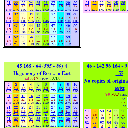
21
22
23
24
25
26
27
28
29
30
21
22
23
24
25
26
2
2
1.3
1.1
1.6
1.3
2
1.5
2.1
1.4
2.1
1.4
3.3
3.6
1.4
1
1:40
1:40
1:05
:55
1:20
1:05
1:40
1:15
1:45
1:10
1:45
1:10
2:45
3:00
1:10
:50
31
32
33
34
35
36
37
38
39
40
1.4
1.2
1.3
1.7
2.2
2.1
1.6
1.3
1.5
1.9
1:10
1:00
1:05
1:25
1:50
1:45
1:20
1:05
1:15
1:35
41
42
43
44
45
46
47
48
49
50
1.5
1
1
1.6
1.1
2.4
1.7
1
1.1
.9
1:15
:50
:50
1:20
:55
2:00
1:25
:50
:55
:35
51
52
53
54
55
56
57
58
59
1.4
1
.7
1.4
1.2
1.8
1.6
1.5
1.1
1:10
:50
:25
1:10
1:00
1:30
1:20
1:15
1:05
45 168 - 64
46 - 142 96 164 - 9
(585 - 89)
4
Hegemony of Rome in East
155
88.7
22.18
44
No copies of origina
1:13:55
1
2
3
4
5
6
7
8
9
10
exist
1.7
1.9
1.3
1.3
2.3
1.9
1.3
1.5
1.1
2.5
1:25
1:35
1:05
1:05
1:55
1:35
1:05
1:15
:55
2:05
70.7
96
58:55
11
12
13
14
15
16
17
18
19
20
46
2
1.9
2.7
1.3
1.6
1.6
1.1
1.2
3.2
1.7
1:40
1:35
2:15
1:05
1:20
1:20
:55
1:00
2:40
1:25
1.3
1:05
21
22
23
24
25
26
27
28
29
30
51
52
53
54
55
56
1.1
2.4
3.3
2.5
2.2
2.4
1.7
2.3
2.6
1.3
:55
2:00
2:45
2:05
1:50
2
1:25
1:55
2:10
1:05
.9
1.5
.8
.7
1.3
.9
:45
1:15
:40
:35
1:05
:45
31
32
33
34
35
36
37
38
39
40
61
62
63
64
65
66
2.5
1.9
1.5
2.3
1.6
1.9
2.9
2.7
3.7
1.7
2:05
1:35
1:15
1:55
1:20
1:35
2:25
2:15
3:05
1:25
1
.4
.4
.7
.4
22