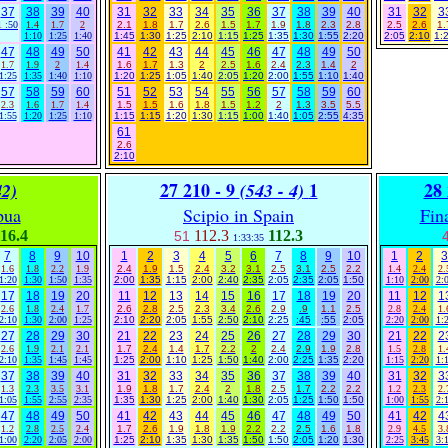
37
38
39
40
31
32
33
34
35
36
37
38
39
40
31
32
3
1
:50
1.4
1.7
2
2.1
1.8
1.7
2.6
1.5
1.7
1.9
1.8
2.3
2.8
2.5
2.6
1.
1:10
1:25
1:40
1:45
1:30
1:25
2:10
1:15
1:25
1:35
1:30
1:55
2:20
2:05
2:10
1:
47
48
49
50
41
42
43
44
45
46
47
48
49
50
1.7
1.9
2
1.4
1.6
1.7
1.3
2
2.5
1.6
2.4
2.3
1.4
2
1:25
1:35
1:40
1:10
1:20
1:25
1:05
1:40
2:05
1:20
2:00
1:55
1:10
1:40
57
58
59
60
51
52
53
54
55
56
57
58
59
60
2.3
1.6
1.7
1.4
1.5
1.5
1.6
1.8
1.5
1.2
2
1.3
3.5
5.5
1:55
1:20
1:25
1:10
1:15
1:15
1:20
1:30
1:15
1:00
1:40
1:05
2:55
4:35
61
2.6
2:10
27 210 - 9
1
28 
42)
(543 - 4)
pua
Scipio in Spain
Fin
16.4
112.3
112.3
51
1:33:35
7
8
9
10
1
2
3
4
5
6
7
8
9
10
1
2
3
1.6
1.8
2.2
1.9
2.4
1.9
1.5
2.4
3.2
3.1
2.5
3.1
2.5
2.2
1.4
2.4
2.
1:20
1:30
1:50
1:35
2:00
1:35
1:15
2:00
2:40
2:35
2:05
2:35
2:05
1:50
1:10
2:00
2:
17
18
19
20
11
12
13
14
15
16
17
18
19
20
11
12
1
2.6
1.8
2.4
1.7
2.6
2.8
2.5
2.3
3.4
2.6
2.9
.9
1.1
2.5
2.8
2.4
1.
2:10
1:30
2:00
1:25
2:10
2:20
2:05
1:55
2:50
2:10
2:25
:45
:55
2:05
2:20
2:00
1:
27
28
29
30
21
22
23
24
25
26
27
28
29
30
21
22
2
2.6
1.9
2.1
2.1
1.7
2.4
1.4
1.7
2.2
2
2.4
2.9
1.9
2.8
1.5
2.8
1.
2:10
1:35
1:45
1:45
1:25
2:00
1:10
1:25
1:50
1:40
2:00
2:25
1:35
2:20
1:15
2:20
1:
37
38
39
40
31
32
33
34
35
36
37
38
39
40
31
32
3
1.3
2.3
3.5
3.1
1.9
1.8
1.7
2.4
2
1.8
2.5
1.7
2.2
2.2
1.2
2.3
2.
1:05
1:55
2:55
2:35
1:35
1:30
1:25
2:00
1:40
1:30
2:05
1:25
1:50
1:50
1:00
1:55
2:
47
48
49
50
41
42
43
44
45
46
47
48
49
50
41
42
4
1.2
2.8
2.5
2.4
1.7
2.6
1.9
1.8
1.9
2.2
2.2
2.5
1.6
1.8
2.9
4.5
3.
1:00
2:20
2:05
2:00
1:25
2:10
1:35
1:30
1:35
1:50
1:50
2:05
1:20
1:30
2:25
3:45
3: