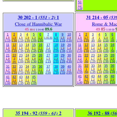
51
2.2
1:50
30 202 - 1
1
31 214 - 05
(551 - 2)
(53
Close of Hannibalic War
Rome & Mac
89.6
85
9
45
49
89.6
1:14:40
1:10:50
1
2
3
4
5
6
7
8
9
10
1
2
3
4
5
6
1.5
1.8
1.5
1.9
1.3
1.2
1.9
1:35
1.5
1.5
2.8
1.5
1.7
.9
1
1.4
.9
1:15
1:30
1:15
1:35
1:05
1:00
1:15
1:15
2:20
1:15
1:25
:45
:50
1:10
:45
11
12
13
14
15
16
17
18
19
20
11
12
13
14
15
16
1.9
3.3
1.9
2.1
2.1
2.1
2.4
2.5
1.9
1.4
2.8
1.8
1.4
1.8
1.6
1
1:35
2:45
1:35
1:45
1:45
1:45
2:00
2:05
1:35
1:10
2:20
1:30
1:10
1:30
1:20
:50
21
22
23
24
25
26
27
28
29
30
21
22
23
24
25
26
1.9
.9
1.3
1.8
1.8
1.9
1.5
2.3
1.7
5.5
2.2
1
1.7
2.9
1.9
1.8
1:35
.
1:05
1:30
1:30
1:35
1:15
1:55
1:25
4:35
1:50
:50
1:25
2:25
1:35
1:30
:35
31
32
33
34
35
36
31
32
33
34
35
36
37
38
39
40
3.5
1
1.9
1.4
1.2
1.9
1.7
1.6
2.6
2.3
1.6
2.1
2.4
1.9
1.4
2.5
2:55
:50
1:35
1:10
1:00
1:35
1:25
1:20
2:10
1:55
1:20
1:45
2:00
1:35
1:10
2:05
41
42
43
44
45
46
41
42
43
44
45
2
1.7
1.2
1.5
2.6
2.6
1.2
3.4
1.9
2.1
1.3
1:40
1:25
1:00
1:15
2:10
2:10
1:00
2:50
1:35
1:45
1:05
35 194 - 92
2
36 192 - 88
(559 - 61)
(56