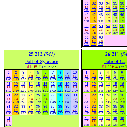
31
32
33
34
35
36
1.8
2.2
1.8
1.6
1.9
1.2
1:30
1:50
1:30
1:20
1:35
1:00
41
42
43
44
45
46
2.9
.8
3
1.7
1.5
1.7
2:25
:40
2:30
1:25
1:15
1:25
51
52
53
54
55
56
1.2
2
2.3
2
1.8
1.4
1:00
1:40
1:55
1:40
1:30
1:10
61
62
63
1.7
1.7
2.8
1:25
1:25
2:20
25 212
26 211
(541
)
(5
Fall of Syracuse
Fate of Ca
98.7
116.4
1
41
51
1:22:15
98.7
1:37
1
2
3
4
5
6
7
8
9
10
1
2
3
4
5
6
2.4
1.5
3
1.8
1.6
4.2
2.3
1.9
2.8
1.6
1.8
3.3
2.1
1.6
3
2.7
2:00
1:15
2:30
1:30
1:20
3:30
1:55
1:35
2:20
1:20
1:30
2:45
1:45
1:20
2:30
2:15
11
12
13
14
15
16
17
18
19
20
11
12
13
14
15
16
3.9
2.6
2.3
2.4
3.9
3.8
1.3
2.7
2.6
1.2
2.2
2.9
3.7
1.4
2.6
2.5
3:15
2:10
1:55
2:00
3:15
3:10
1:05
2:15
2:10
1:00
1:50
2:25
3:05
1:10
2:10
2:05
21
22
23
24
25
26
27
28
29
30
21
22
23
24
25
26
1.8
2.4
3
2.4
2.3
2.4
2.1
1.9
2
2.3
3
2.5
1.4
2.7
2.3
2.2
1:30
2:00
2:30
2:00
1:55
2:00
1:45
1:35
1:40
1:55
2:30
2:05
1:10
2:15
1:55
1:50
31
32
33
34
35
36
37
38
39
40
31
32
33
34
35
36
2.3
1.3
1.6
2.2
1.4
2.7
3.3
4.2
2.7
2.6
2.3
1.8
2.7
2
1.8
2.1
1:55
1:05
1:20
1:50
1:10
2:15
2:45
3:30
2:15
2:10
1:55
1:30
2:15
1:40
1:30
1:45
41
41
42
43
44
45
46
1.9
4.7
1.8
1.8
1.7
1.9
1.8
1:35
3:55
1:30
1:30
1:25
1:35
1:30