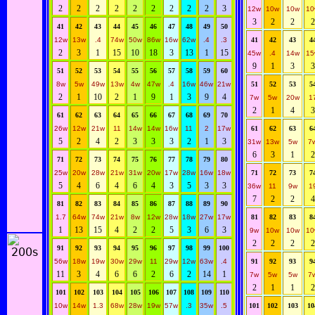
2
2
2
2
2
2
2
2
2
3
12w
10w
10w
10
3
2
2
2
41
42
43
44
45
46
47
48
49
50
12w
13w
.4
74w
50w
86w
16w
62w
.4
.3
41
42
43
4
2
3
1
15
10
18
3
1
3
1
15
45w
.4
14w
15
9
1
3
3
51
52
53
54
55
56
57
58
59
60
8w
5w
49w
13w
4w
47w
.4
16w
46w
21w
51
52
53
5
2
1
10
2
1
9
1
3
9
4
7w
5w
20w
1
2
1
4
3
61
62
63
64
65
66
67
68
69
70
26w
12w
21w
11
14w
14w
16w
11
2
17w
61
62
63
6
5
2
4
2
3
3
3
2
1
3
31w
13w
5w
7
6
3
1
2
71
72
73
74
75
76
77
78
79
80
25w
20w
28w
21w
31w
20w
17w
28w
16w
18w
71
72
73
7
5
4
6
4
6
4
3
5
3
3
36w
11
9w
1
7
2
2
4
81
82
83
84
85
86
87
88
89
90
1.7
64w
74w
21w
8w
12w
28w
18w
27w
17w
81
82
83
8
1
13
15
4
2
2
5
3
6
3
9w
10w
10w
10
2
2
2
2
91
92
93
94
95
96
97
98
99
100
56w
18w
19w
30w
29w
11
29w
12w
63w
.4
91
92
93
9
11
3
4
6
6
2
6
2
14
1
7w
5w
5w
7
2
1
1
2
101
102
103
104
105
106
107
108
109
110
10w
14w
1.3
68w
28w
19w
57w
.3
35w
.5
101
102
103
10