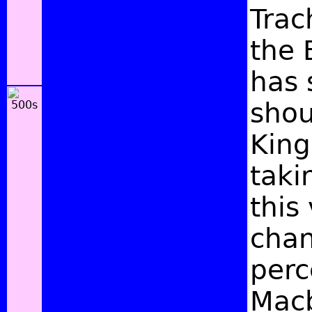
Trac
the 
has 
shou
King
taki
this
chan
perc
Macb