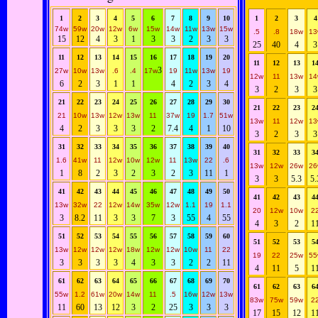
1
2
3
4
5
6
7
8
9
10
1
2
3
4
74w
59w
20w
12w
6w
15w
14w
11w
13w
15w
.5
.8
18w
13
15
12
4
3
1
3
3
2
3
3
25
40
4
3
11
12
13
14
15
16
17
18
19
20
11
12
13
1
3
27w
10w
13w
.6
.4
17w
19
11w
13w
19
12w
11
13w
14
6
2
3
1
1
4
2
3
4
3
2
3
3
21
22
23
24
25
26
27
28
29
30
21
22
23
2
21
10w
13w
12w
13w
11
37w
19
1.7
51w
13w
11
12w
13
4
2
3
3
3
2
7.4
4
1
10
3
2
3
3
31
32
33
34
35
36
37
38
39
40
31
32
33
3
1.6
41w
11
12w
10w
12w
11
13w
22
.6
13w
12w
26w
26
1
8
2
3
2
3
2
3
11
1
3
3
5.3
5.
41
42
43
44
45
46
47
48
49
50
41
42
43
4
13w
32w
22
12w
14w
35w
12w
1.1
19
1.1
20
12w
10w
2
3
8.2
11
3
3
7
3
55
4
55
4
3
2
1
51
52
53
54
55
56
57
58
59
60
51
52
53
5
13w
12w
12w
12w
18w
12w
12w
10w
11
22
19
22
25w
55
3
3
3
3
4
3
3
2
2
11
4
11
5
1
61
62
63
64
65
66
67
68
69
70
61
62
63
6
55w
1.2
61w
20w
14w
11
.5
16w
12w
13w
83w
75w
59w
2
11
60
13
12
3
2
25
3
3
3
17
15
12
1