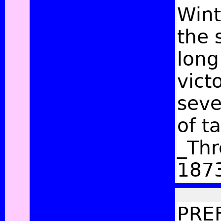
Wint
the 
long
vict
seve
of t
_Thr
187
PREFATORY NOTE TO THE EDITION OF 1883 I. The Hellenic spirit has been repeatedly characterized as simple Nature-worship. Even the Higher Paganism has been described as 'in other words the purified worship of natural forms.'[1] One might suppose, in reading some modern writers, that the Nymphs and Fauns, the River-Gods and Pan, were at least as prominent in all Greek poetry as Zeus, Apollo, and Athena, or that Apollo was only the sweet singer and not also the prophet of retribution. The fresh and unimpaired enjoyment of the Beautiful is certainly the aspect of ancient life and literature which most attracted the humanists of the sixteenth century, and still most impresses those amongst ourselves who for various reasons desire to point the contrast between Paganism and Judaism. The two great groups of forces vaguely known