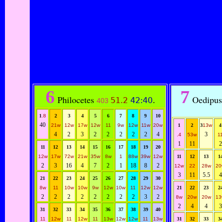
6
7
Philocetes
Oedipus
51.2
42:40
.
403
1
.8
2
3
4
5
6
7
8
9
10
40
21w
12w
17w
12w
11
9w
12w
11w
20w
1
2
3
13w
4
4
2
3
2
2
2
2
2
4
3
.4
53w
1
1
11
2
11
12
13
14
15
16
17
18
19
20
12w
17w
72w
21w
35w
8w
1
88w
39w
12w
11
12
13
1
2
3
16
4
7
2
1
18
8
2
12w
22
28w
20
3
11
5.5
4
21
22
23
24
25
26
27
28
29
30
8w
11
10w
10w
9w
12w
10w
11
12w
12w
21
22
23
2
2
2
2
2
2
2
2
2
3
2
8w
20w
20w
13
2
4
4
3
31
32
33
34
35
36
37
38
39
40
11
12w
11
12w
11
13w
12w
12w
11
13w
31
32
33
3