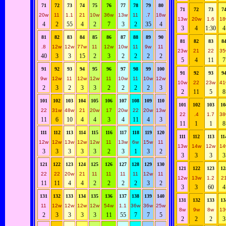
71
72
73
74
75
76
77
78
79
80
71
72
73
7
20w
11
1.1
21
10w
36w
13w
11
.7
18w
13w
20w
1.6
18
4
2
55
4
2
7
3
2
35
4
3
4
1:30
4
81
82
83
84
85
86
87
88
89
90
81
82
83
8
.8
12w
12w
77w
11
12w
10w
11
9w
11
23w
21
22
35
40
3
3
15
2
3
2
2
2
2
5
4
11
7
91
92
93
94
95
96
97
98
99
100
91
92
93
9
9w
12w
11
12w
12w
11
10w
11
10w
12w
10w
22
23w
41
2
3
2
3
3
2
2
2
2
3
2
11
5
8
101
102
103
104
105
106
107
108
109
110
101
102
103
10
22
31w
48w
21
20w
17
20w
22
20w
13w
22
.4
1.7
38
11
6
10
4
4
3
4
11
4
3
11
1
1
8
111
112
113
114
115
116
117
118
119
120
111
112
113
11
12w
12w
13w
12w
12w
11
13w
6w
15w
11
13w
14w
12w
14
3
3
3
3
3
2
3
1
3
2
3
3
3
3
121
122
123
124
125
126
127
128
129
130
121
122
123
12
22
22
20w
21
11
11
11
11
12w
11
12w
13w
1.2
2
11
11
4
4
2
2
2
2
3
2
3
3
60
4
131
132
133
134
135
136
137
138
139
140
131
132
133
13
11
12w
12w
12w
12w
54w
1.1
36w
36w
25w
8w
9w
8w
13
2
3
3
3
3
11
55
7
7
5
2
2
2
3