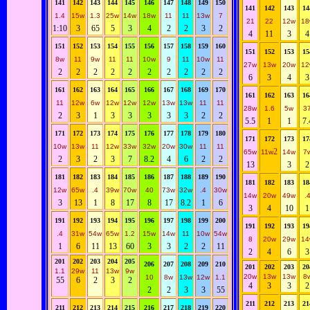
141
142
143
144
145
146
147
148
149
150
141
142
143
14
1.4
15w
1.3
25w
14w
18w
11
11
13w
7
21
22
12w
18
1:10
3
65
5
3
4
2
2
3
2
4
11
3
4
151
152
153
154
155
156
157
158
159
160
151
152
153
15
8w
11
9w
11
11
10w
9
11
10w
11
27w
13w
20w
12
2
2
2
2
2
2
2
2
2
2
6
3
4
3
161
162
163
164
165
166
167
168
169
170
161
162
163
16
11
12w
6w
12w
12w
12w
13w
13w
11
11
28w
1.6
5w
3
2
3
1
3
3
3
3
3
2
2
5.5
1
1
7.
171
172
173
174
175
176
177
178
179
180
171
172
173
17
10w
13w
11
12w
33w
32w
20w
30w
11
11
2
65w
11w
14w
7
2
3
2
3
7
8.2
4
6
2
2
13
3
2
181
182
183
184
185
186
187
188
189
190
181
182
183
18
12w
65w
.4
39w
70w
40
73w
32w
.4
30w
14w
20w
49w
.
3
13
1
8
17
8
17
8.2
1
6
3
4
10
1
191
192
193
194
195
196
197
198
199
200
191
192
193
19
.4
31w
54w
65w
1.2
15w
14w
11
10w
54w
8
20w
29w
14
1
6
11
13
60
3
3
2
2
11
2
4
6
3
201
202
203
204
205
206
207
208
209
210
201
202
203
20
1.1
29w
11
13w
9w
20w
13w
13w
8
10
8w
13w
12w
1.1
55
6
2
3
2
4
3
3
2
2
2
3
3
55
211
212
213
21
211
212
213
214
215
216
217
218
219
220