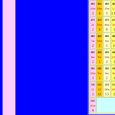
461
462
463
46
10w
18w
23w
1.
2
4
5
1:
471
472
473
47
11
20w
46w
5
2
4
9
1
481
482
483
48
7w
10w
6w
71
2
2
1
1
491
492
493
49
8w
5w
10w
12
2
1
2
3
501
502
503
50
10w
5w
8w
6
2
1
2
1
511
512
513
51
11
22
28w
10
2
11
5.5
2
521
41w
8