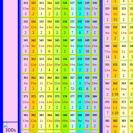
2
1
4
1
321
322
323
324
325
326
327
328
329
330
13w
11
13w
8w
10w
14w
11
11
14w
17w
321
322
323
32
3
2
3
2
2
3
2
2
3
3
8w
22
9w
9
2
11
2
2
331
332
333
334
335
336
337
338
339
340
12w
12w
9w
13w
8w
10w
36w
31w
36w
12w
331
332
333
33
2
2
2
3
2
2
7
6
7
2
8w
7w
12w
25
2
2
3
5
341
342
343
344
345
346
347
348
349
350
17w
9w
22w
29w
15w
7w
8w
24w
51w
15w
341
342
343
34
3
2
5
6
3
2
2
5
10
3
72w
12w
21
23
14
3
4
5
351
352
353
354
355
356
357
358
359
360
11
12w
12w
22w
20w
13w
24w
12w
9w
9w
351
352
353
35
2
3
3
4
4
3
5
2
2
2
12w
9w
7w
7
3
2
2
2
361
362
363
364
365
366
367
368
369
370
8w
15w
11
27w
21w
36w
1.1
.9
27w
19w
361
362
363
36
2
3
2
5
4
7
55
:45
6
4
7w
1.4
20w
.
2
1:10
4
3
371
372
373
374
375
376
377
378
379
380
22w
11
12w
13w
12w
12w
11
11
10w
13w
371
372
373
37
4
2
3
3
2
2
2
2
2
3
33w
1.4
30w
10
7
1:10
6
2
381
382
383
384
385
386
387
388
389
390
13w
12w
11
13w
39w
48w
10w
9w
8w
11
381
382
383
38
3
2
2
3
8
10
2
2
2
2
7w
9w
8w
7
2
2
2
2