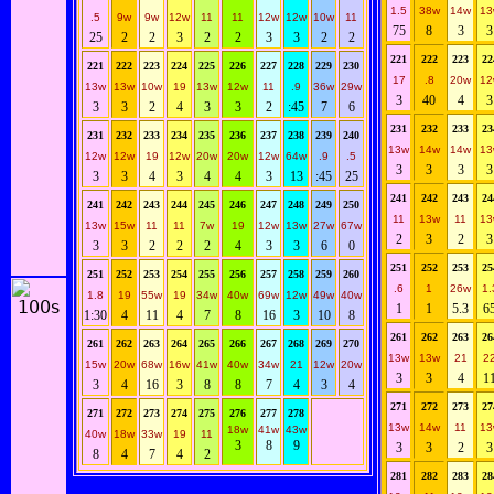
1.5
38w
14w
13
.5
9w
9w
12w
11
11
12w
12w
10w
11
75
8
3
3
25
2
2
3
2
2
3
3
2
2
221
222
223
22
221
222
223
224
225
226
227
228
229
230
17
.8
20w
12
13w
13w
10w
19
13w
12w
11
.9
36w
29w
3
40
4
3
3
3
2
4
3
3
2
:45
7
6
231
232
233
23
231
232
233
234
235
236
237
238
239
240
13w
14w
14w
13
12w
12w
19
12w
20w
20w
12w
64w
.9
.5
3
3
3
3
3
3
4
3
4
4
3
13
:45
25
241
242
243
24
241
242
243
244
245
246
247
248
249
250
11
13w
11
13
13w
15w
11
11
7w
19
12w
13w
27w
67w
2
3
2
3
3
3
2
2
2
4
3
3
6
0
251
252
253
25
251
252
253
254
255
256
257
258
259
260
.6
1
26w
1.
1.8
19
55w
19
34w
40w
69w
12w
49w
40w
1
1
5.3
6
1:30
4
11
4
7
8
16
3
10
8
261
262
263
26
261
262
263
264
265
266
267
268
269
270
13w
13w
21
2
15w
20w
68w
16w
41w
40w
34w
21
12w
20w
3
3
4
1
3
4
16
3
8
8
7
4
3
4
271
272
273
27
271
272
273
274
275
276
277
278
13w
14w
11
13
18w
41w
43w
40w
18w
33w
19
11
3
8
9
3
3
2
3
8
4
7
4
2
281
282
283
28