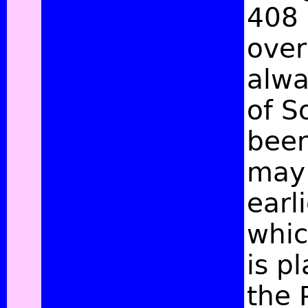
408 
over
alwa
of S
been
may
earl
whic
is p
the 