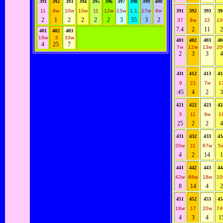
391
392
393
394
395
396
397
398
399
400
11
6w
10w
10w
11
12w
13w
1.1
17w
8w
391
392
393
39
2
1
2
2
2
2
3
55
3
2
37
9w
22
10
7.4
2
11
2
401
402
403
19w
.5
33w
401
402
403
40
4
25
7
7w
12w
13w
20
2
3
3
4
411
412
413
41
.9
21
7w
1
:45
4
2
3
421
422
423
42
.5
11
9w
1
25
2
2
4
431
432
433
43
20w
11
67w
5
4
2
14
1
441
442
443
44
42w
68w
18w
10
8
14
4
2
451
452
453
45
18w
17
20w
74
4
3
4
1