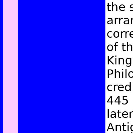
the 
arra
corr
of t
King
Phil
cred
445 
late
Anti