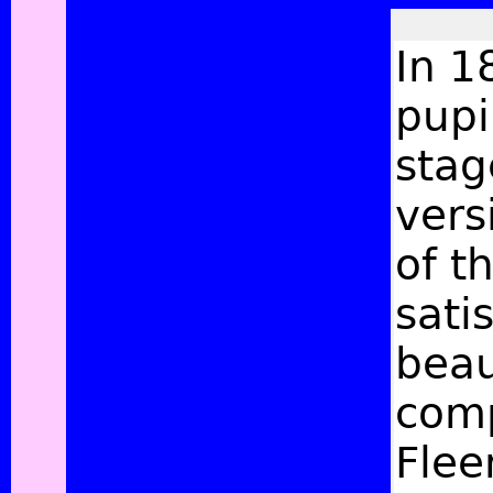
In 1
pupi
stag
vers
of t
sati
beau
comp
Flee