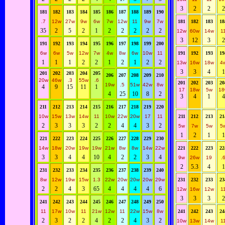
3
2
2
2
181
182
183
184
185
186
187
188
189
190
.7
12w
27w
9w
6w
7w
12w
11
9w
7w
181
182
183
18
35
2
5
2
1
2
2
2
2
2
12w
60w
14w
1
3
12
3
2
191
192
193
194
195
196
197
198
199
200
6w
6w
5w
12w
7w
4w
8w
6w
10w
11
191
192
193
19
1
1
1
2
2
1
2
1
2
2
13w
16w
18w
4
3
3
4
1
201
202
203
204
205
206
207
208
209
210
20w
46w
.3
55w
.6
201
202
203
20
19w
.5
51w
42w
8w
4
9
15
11
1
17
18w
5w
18
4
25
10
8
2
3
4
1
4
211
212
213
214
215
216
217
218
219
220
10w
15w
13w
14w
11
10w
22w
20w
17
11
211
212
213
21
2
3
3
3
2
2
4
4
3
2
5w
7w
5w
5
1
2
1
1
221
222
223
224
225
226
227
228
229
230
14w
18w
20w
19w
19w
21w
8w
8w
14w
22w
221
222
223
22
3
3
4
4
10
4
2
2
3
4
9w
26w
19
.
2
5.3
4
1
231
232
233
234
235
236
237
238
239
240
8w
12w
19w
15w
1.3
22w
20w
20w
20w
29w
231
232
233
23
2
2
4
3
65
4
4
4
4
6
12w
16w
12w
1
3
3
3
2
241
242
243
244
245
246
247
248
249
250
11
17w
10w
11
21w
12w
11
22w
15w
8w
241
242
243
24
2
3
2
2
4
2
2
4
3
2
10w
13w
14w
1