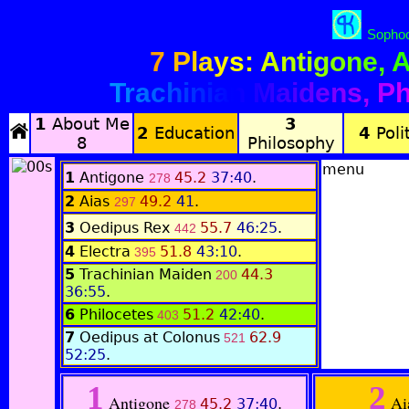
Sophoc
7 Plays: Antigone, A
Trachinian Maidens, Ph
1
About Me
3
2
Education
4
Polit
8
Philosophy
menu
1
Antigone
45.2
37:40
.
278
2
Aias
49.2
41
.
297
3
Oedipus Rex
55.7
46:25
.
442
4
Electra
51.8
43:10
.
395
5
Trachinian Maiden
44.3
200
36:55
.
6
Philocetes
51.2
42:40
.
403
7
Oedipus at Colonus
62.9
521
52:25
.
1
2
Antigone
Ai
45.2
37:40
.
278