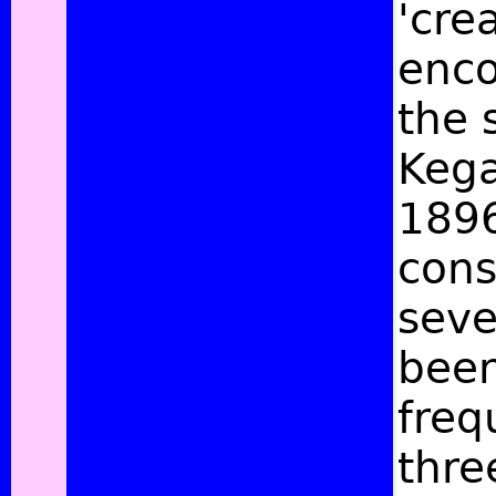
'cre
enco
the 
Kega
1896
cons
seve
been
freq
thre