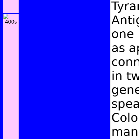
Tyra
Anti
one 
as a
conn
in t
gene
spea
Colo
mann