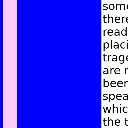
some
ther
read
plac
trag
are 
been
spea
whic
the 