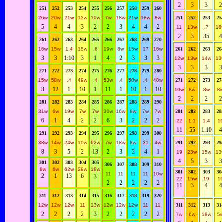
2
3
3
2
251
252
253
254
255
256
257
258
259
260
26w
20w
21w
13w
10w
7w
18w
21w
18w
8w
251
252
253
25
5
4
4
3
2
2
3
4
4
2
11
13w
.7
18
2
3
35
4
261
262
263
264
265
266
267
268
269
270
16w
15w
1.4
15w
.6
19w
8w
15w
17
16w
261
262
263
26
3
3
1:10
3
1
4
2
3
3
3
12w
13w
14w
13
3
3
3
3
271
272
273
274
275
276
277
278
279
280
15w
58w
.4
49w
.4
53w
.4
50w
.4
48w
271
272
273
27
3
12
1
10
1
11
1
10
1
10
10w
8w
8w
8
2
2
2
2
281
282
283
284
285
286
287
288
289
290
31w
6w
19w
7w
7w
30w
16w
8w
7w
7w
281
282
283
28
6
1
4
2
2
6
3
2
2
2
22
1.1
1.4
1
11
55
1:10
4
291
292
293
294
295
296
297
298
299
300
38w
14w
24w
10w
62w
7w
18w
8w
21
4w
291
292
293
29
8
3
5
2
13
2
3
2
4
1
19
23w
15w
13
4
5
3
3
301
302
303
304
305
306
307
308
309
310
8w
6w
62w
29w
18w
301
302
303
30
11
11
11
11
10w
2
1
13
6
3
22
15w
19
1
2
2
2
2
2
11
3
4
4
311
312
313
314
315
316
317
318
319
320
12w
12w
12w
11
13w
12w
12w
12w
11
11
311
312
313
31
2
2
2
2
3
2
2
2
2
2
7w
6w
18w
5