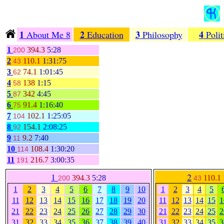
1
2
3
4
About Me 8
Education
Philosophy
Polit
1
394.3
5:28
200
2
110.1
1:31:75
43
3
74.1
1:01:45
62
4
138
1:15
58
5
342
4:45
87
6
91.4
1:16:40
75
7
102.1
1:25:05
104
8
154.1
2:08:25
92
9
9.2
7:40
11
10
108.4
1:30:20
114
11
216.7
3:00:35
191
1
2
394.3
5:28
110.1
200
43
1
2
3
4
5
6
7
8
9
10
1
2
3
4
5
11
12
13
14
15
16
17
18
19
20
11
12
13
14
15
1
21
22
23
24
25
26
27
28
29
30
21
22
23
24
25
2
31
32
33
34
35
36
37
38
39
40
31
32
33
34
35
3