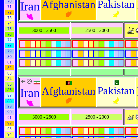
Pakistan
Afghanistan
70
Iran
71
72
73
74
75
3000 - 2500
2500 - 2000
76
77
78
79
80
81
82
83
84
85
Pakistan
Afghanistan
Iran
86
87
88
89
90
3000 - 2500
2500 - 2000
91
92
93
94