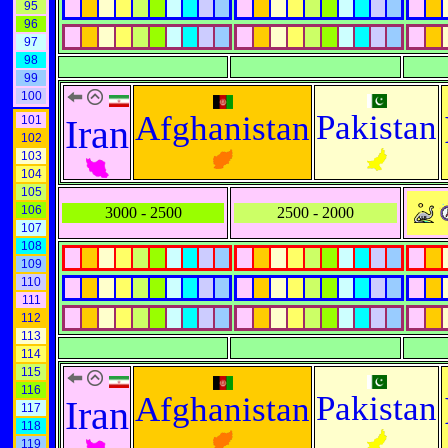
95
96
97
98
99
100
Pakistan
Afghanistan
Iran
101
102
103
104
105
106
3000 - 2500
2500 - 2000
107
108
109
110
111
112
113
114
115
116
Pakistan
Afghanistan
Iran
117
118
119