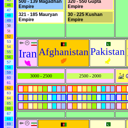
45
500 - 139 Magadhan
320 - 550 Gupta
46
Empire
Empire
47
321 - 185 Mauryan
30 - 225 Kushan
48
Empire
Empire
49
50
51
52
53
54
Pakistan
Afghanistan
Iran
55
56
57
58
59
3000 - 2500
2500 - 2000
60
61
62
63
64
65
66
67
68
69