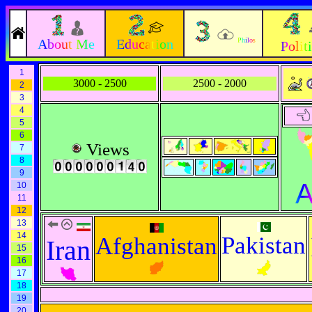
About Me
Education
Philos
Polit
1
3000 - 2500
2500 - 2000
2
3
4
5
6
Views
7
8
9
A
10
11
12
13
14
Pakistan
Afghanistan
Iran
15
16
17
18
19
20