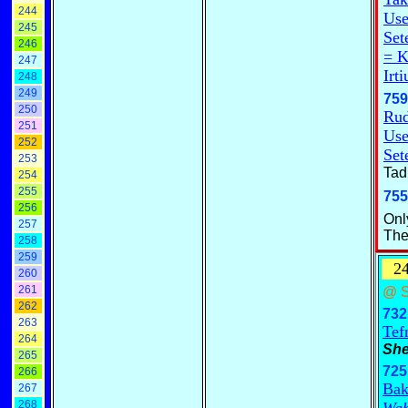
244
Use
245
Set
246
= K
247
Irti
248
249
759
250
Ru
251
Use
252
Se
253
Tad
254
255
755
256
Onl
257
The
258
259
2
260
261
@ S
262
732
263
Tef
264
She
265
725
266
Bak
267
268