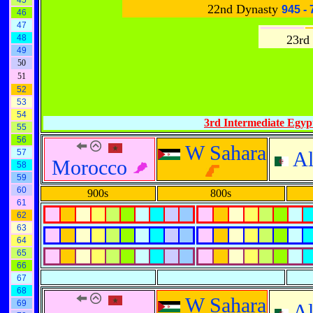
45
22nd Dynasty
945 -
46
47
48
23rd
49
50
51
52
53
54
3rd Intermediate Egy
55
56
W Sahara
57
Al
Morocco
58
59
60
900s
800s
61
62
63
64
65
66
67
68
W Sahara
69
Al