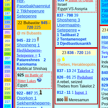
853
Battle of Qarqar
Hor-
194
Seh
Israel
195
Pasebakhaenniut
Egypt VS Assyria
196
2 Titkheperure
730
197
Os
837 - 798
39
Setepenre
198
Shoshenq 3
Us
22 Bubastite
199
945 -
Usermaatre-
200
720
225
23
Setepenre
=
201
@ mi Bubastis
1 Tadibast 2
202
880
2 Tentamenopet
945 - 22
23
203
Har
3 Djedbastiusankh
Shoshenq 1
204
Hed
Hedjkheperre-
205
Set
23
836 - 720
116
206
Setepenre =
1
Ise
207
Patareshnes
2
@
Ind
208
Karomama
Thebes, Herakleopolis
Kin
209
A
biblical Shishaq
Takelot 2
837 - 13
24
210
840
925
mi Battle of
211
Pedubast
826 - 01
25
829
212
Bitter Lakes
A rebel, seized
213
Egypt.
829
Thebes from Takelot 2
214
Ped
Iuput 1
812 - 11
1
922 - 887
35
215
Use
216
Osorkon 1
Se
800
Meresamun
217
Sekhemkheperre-
Pro
218