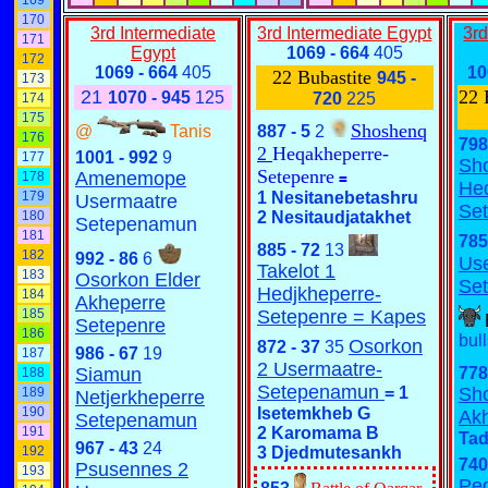
169
170
3rd Intermediate
3rd Intermediate Egypt
3rd
171
Egypt
1069 - 664
405
172
1069 - 664
405
10
22 Bubastite
945 -
173
21
22 
1070 - 945
125
720
225
174
175
Shoshenq
@
Tanis
887 - 5
2
176
798
2
Heqakheperre-
1001 - 992
9
177
Sh
Setepenre
Amenemope
178
=
Hed
179
1 Nesitanebetashru
Usermaatre
Se
180
2 Nesitaudjatakhet
Setepenamun
181
785
885 - 72
13
182
992 - 86
6
Us
Takelot 1
183
Osorkon Elder
Se
Hedjkheperre-
184
Akheperre
185
Setepenre =
Kapes
Setepenre
186
bul
Osorkon
872 - 37
35
986 - 67
19
187
2 Usermaatre-
Siamun
778
188
Setepenamun
=
1
Sh
189
Netjerkheperre
190
Isetemkheb G
Ak
Setepenamun
191
2 Karomama B
Tad
967 - 43
24
192
3 Djedmutesankh
740
Psusennes 2
193
Pe