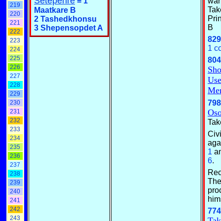
Setepenre
=
1
war
219
Tak
Maatkare B
220
Pri
2 Tashedkhonsu
221
B
3 Shepensopdet A
222
829
223
1 c
224
225
804
226
Sho
227
Use
228
Me
229
798
230
Oso
231
232
Tak
233
Civ
234
aga
235
1
a
236
6
.
237
Rec
238
The
239
pro
240
him
241
242
774
243
Tak