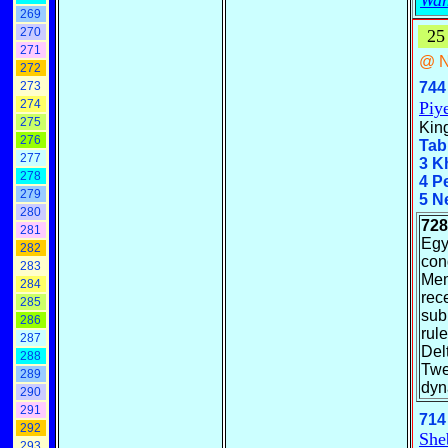
Wah
269
270
25
271
@ N
272
273
744
274
Piy
275
Kin
276
Tab
277
3 K
278
4 P
279
5 N
280
72
281
Egy
282
con
283
Me
284
rec
285
sub
286
rul
287
Del
288
Twen
289
dyn
290
291
714
292
She
293