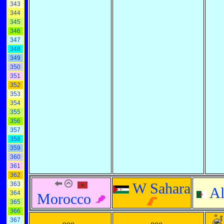
343
344
345
346
347
348
349
350
351
352
353
354
355
356
357
358
359
360
361
362
W Sahara
363
Al
364
Morocco
365
366
367