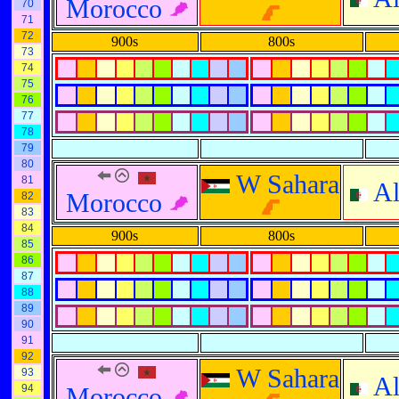
Morocco
70
71
72
900s
800s
73
74
75
76
77
78
79
80
W Sahara
81
Al
Morocco
82
83
84
900s
800s
85
86
87
88
89
90
91
92
W Sahara
93
Al
94
Morocco