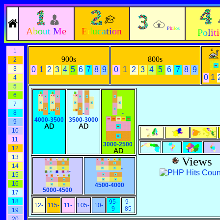
About Me
Education
Philos
Polit
1
900s
800s
2
3
0
1
2
3
4
5
6
7
8
9
0
1
2
3
4
5
6
7
8
9
0
1
4
5
6
7
8
-
-
-
4000-3500
3500-3000
9
10
11
3000-2500
12
13
Views
14
-
-
15
16
4500-4000
5000-4500
17
18
95-
9-
12-
115-
11-
105-
10-
9
85
19
20