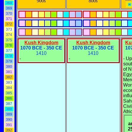
900s
800s
368
369
370
371
372
373
374
375
Kush Kingdom
Kush Kingdom
Ku
376
1070 BCE - 350 CE
1070 BCE - 350 CE
10
377
1410
1410
378
-
-
- Up
379
sou
380
of N
381
Egyp
382
Mero
383
Wor
384
eco
385
infl
386
Saha
387
Civi
388
Afri
389
390
a
391
2
392