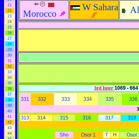
W Sahara
21
Al
22
Morocco
23
24
25
26
27
28
29
30
31
32
33
34
35
3rd Inter
1069 - 66
36
37
331
332
333
334
335
336
38
39
40
41
313
314
315
316
317
318
42
43
44
Sho
Osor 1
T
H
Osor 